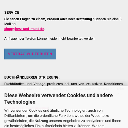
SERVICE
Sie haben Fragen zu einem, Produkt oder Ihrer Bestellung?
Senden Sie eine E-
Mail an:
shop@herz-und-mund.de
.
Anfragen per Telefon können leider nicht bearbeitet werden.
VERTRAG WIDERRUFEN
BUCHHÄNDLERREGISTRIERUNG:
Buchhändler und Verlage profitieren bei uns von exklusiven Konditionen.
Hiervon ausgenommen sind jedoch digitale Download-Artikel sowie bereits
rabattierte Aktionsangebote, da diese einer gesonderten Preisstruktur
Diese Webseite verwendet Cookies und andere
unterliegen.
Technologien
[
Hier geht's zur Registrierung
]
Wir verwenden Cookies und ähnliche Technologien, auch von
Drittanbietern, um die ordentliche Funktionsweise der Website zu
gewährleisten, die Nutzung unseres Angebotes zu analysieren und Ihnen
ein bestmögliches Einkaufserlebnis bieten zu können. Weitere