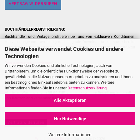
VERTRAG WIDERRUFEN
BUCHHÄNDLERREGISTRIERUNG:
Buchhändler und Verlage profitieren bei uns von exklusiven Konditionen.
Hiervon ausgenommen sind jedoch digitale Download-Artikel sowie bereits
rabattierte Aktionsangebote, da diese einer gesonderten Preisstruktur
Diese Webseite verwendet Cookies und andere
unterliegen.
Technologien
[
Hier geht's zur Registrierung
]
Wir verwenden Cookies und ähnliche Technologien, auch von
Drittanbietern, um die ordentliche Funktionsweise der Website zu
gewährleisten, die Nutzung unseres Angebotes zu analysieren und Ihnen
ein bestmögliches Einkaufserlebnis bieten zu können. Weitere
VERSANDKOSTENFREI
Informationen finden Sie in unserer
Datenschutzerklärung
.
Ab einem Warenwert von
35,00 EUR
versenden wir Ihre Bestellung innerhalb
von
Deutschland
versandkostenfrei.
Alle Akzeptieren
Nur Notwendige
Vertrag widerrufen
Weitere Informationen
Webshop erstellen
mit Gambio.de © 2026