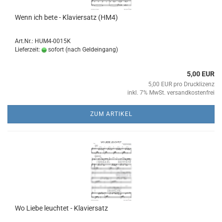
Wenn ich bete - Kla­vier­satz (HM4)
Art.Nr.: HUM4-0015K
Lieferzeit:
sofort (nach Geldeingang)
5,00 EUR
5,00 EUR pro Drucklizenz
inkl. 7% MwSt. versandkostenfrei
ZUM ARTIKEL
Wo Liebe leuch­tet - Kla­vier­satz