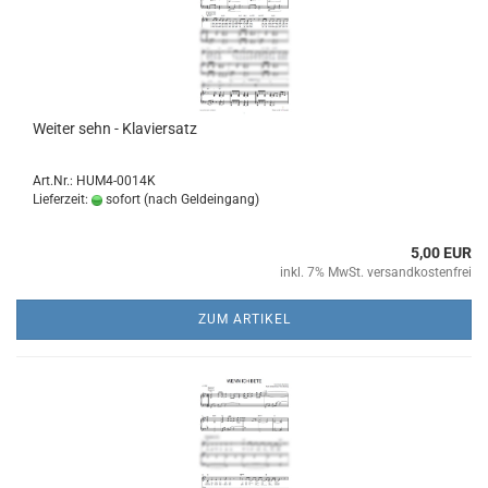
Wei­ter sehn - Kla­vier­satz
Art.Nr.: HUM4-0014K
Lieferzeit:
sofort (nach Geldeingang)
5,00 EUR
inkl. 7% MwSt. versandkostenfrei
ZUM ARTIKEL