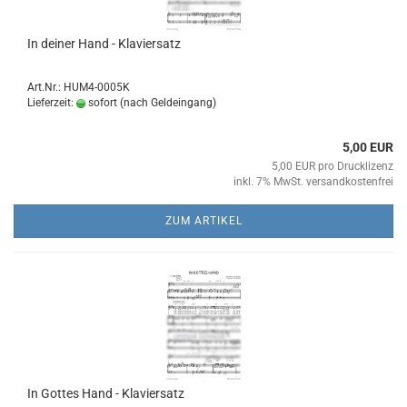
In dei­ner Hand - Kla­vier­satz
Art.Nr.: HUM4-0005K
Lieferzeit:
sofort (nach Geldeingang)
5,00 EUR
5,00 EUR pro Drucklizenz
inkl. 7% MwSt. versandkostenfrei
ZUM ARTIKEL
In Got­tes Hand - Kla­vier­satz