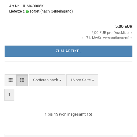
Art.Nr.: HUM4-0006K
Lieferzeit:
sofort (nach Geldeingang)
5,00 EUR
5,00 EUR pro Drucklizenz
inkl. 7% MwSt. versandkostenfrei
ZUM ARTIKEL
Sortieren nach
pro Seite
Sortieren nach
16 pro Seite
1
1
bis
15
(von insgesamt
15
)