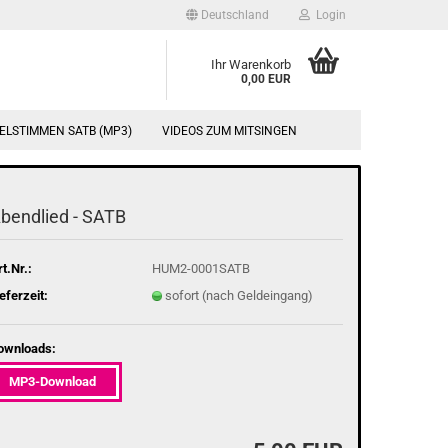
Deutschland
Login
Ihr Warenkorb
0,00 EUR
ELSTIMMEN SATB (MP3)
VIDEOS ZUM MITSINGEN
bend­lied - SATB
t.Nr.:
HUM2-0001SATB
eferzeit:
sofort (nach Geldeingang)
ownloads:
MP3-Download