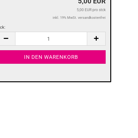
5,00 EUR
5,00 EUR pro stck
inkl. 19% MwSt. versandkostenfrei
tck:
tck