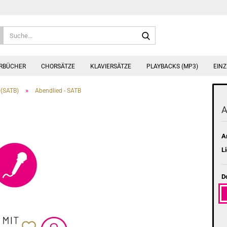
Suche...
ERBÜCHER
CHORSÄTZE
KLAVIERSÄTZE
PLAYBACKS (MP3)
EINZ
»
(SATB)
Abendlied - SATB
A
Ar
Li
D