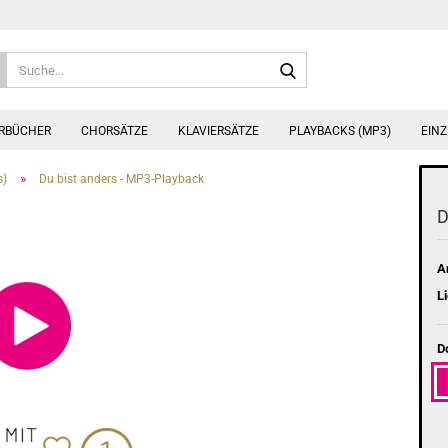
Suche...
ERBÜCHER
CHORSÄTZE
KLAVIERSÄTZE
PLAYBACKS (MP3)
EINZ
»
s)
Du bist anders - MP3-Playback
D
Ar
Li
D