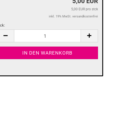
5,00 EUR
5,00 EUR pro stck
inkl. 19% MwSt. versandkostenfrei
tck:
tck