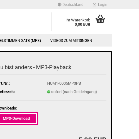
Deutschland
Login
Ihr Warenkorb
0,00 EUR
ELSTIMMEN SATB (MP3)
VIDEOS ZUM MITSINGEN
u bist an­ders - MP3-​Playback
t.Nr.:
HUM1-0005MP3PB
eferzeit:
sofort (nach Geldeingang)
ownloads:
MP3-Download