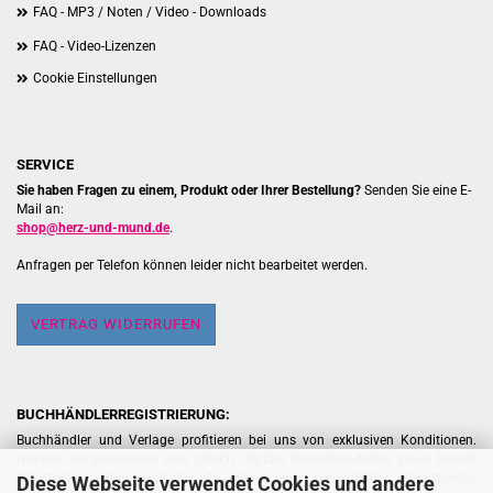
FAQ - MP3 / Noten / Video - Downloads
FAQ - Video-Lizenzen
Cookie Einstellungen
SERVICE
Sie haben Fragen zu einem, Produkt oder Ihrer Bestellung?
Senden Sie eine E-
Mail an:
shop@herz-und-mund.de
.
Anfragen per Telefon können leider nicht bearbeitet werden.
VERTRAG WIDERRUFEN
BUCHHÄNDLERREGISTRIERUNG:
Buchhändler und Verlage profitieren bei uns von exklusiven Konditionen.
Hiervon ausgenommen sind jedoch digitale Download-Artikel sowie bereits
rabattierte Aktionsangebote, da diese einer gesonderten Preisstruktur
Diese Webseite verwendet Cookies und andere