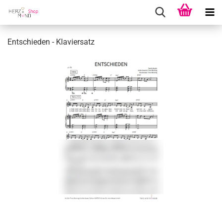
Ent­schie­den - Kla­vier­satz