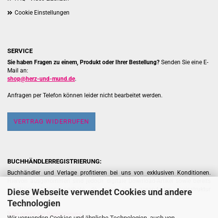
Cookie Einstellungen
SERVICE
Sie haben Fragen zu einem, Produkt oder Ihrer Bestellung?
Senden Sie eine E-
Mail an:
shop@herz-und-mund.de
.
Anfragen per Telefon können leider nicht bearbeitet werden.
VERTRAG WIDERRUFEN
BUCHHÄNDLERREGISTRIERUNG:
Buchhändler und Verlage profitieren bei uns von exklusiven Konditionen.
Hiervon ausgenommen sind jedoch digitale Download-Artikel sowie bereits
rabattierte Aktionsangebote, da diese einer gesonderten Preisstruktur
Diese Webseite verwendet Cookies und andere
unterliegen.
Technologien
[
Hier geht's zur Registrierung
]
Wir verwenden Cookies und ähnliche Technologien, auch von