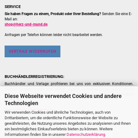
SERVICE
Sie haben Fragen zu einem, Produkt oder Ihrer Bestellung?
Senden Sie eine E-
Mail an:
shop@herz-und-mund.de
.
Anfragen per Telefon können leider nicht bearbeitet werden.
VERTRAG WIDERRUFEN
BUCHHÄNDLERREGISTRIERUNG:
Buchhändler und Verlage profitieren bei uns von exklusiven Konditionen.
Hiervon ausgenommen sind jedoch digitale Download-Artikel sowie bereits
rabattierte Aktionsangebote, da diese einer gesonderten Preisstruktur
Diese Webseite verwendet Cookies und andere
unterliegen.
Technologien
[
Hier geht's zur Registrierung
]
Wir verwenden Cookies und ähnliche Technologien, auch von
Drittanbietern, um die ordentliche Funktionsweise der Website zu
gewährleisten, die Nutzung unseres Angebotes zu analysieren und Ihnen
ein bestmögliches Einkaufserlebnis bieten zu können. Weitere
VERSANDKOSTENFREI
Informationen finden Sie in unserer
Datenschutzerklärung
.