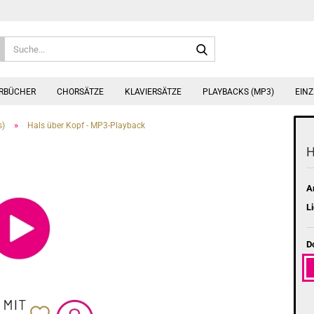
Suche...
ERBÜCHER
CHORSÄTZE
KLAVIERSÄTZE
PLAYBACKS (MP3)
EINZ
»
s)
Hals über Kopf - MP3-Playback
H
Ar
Li
D