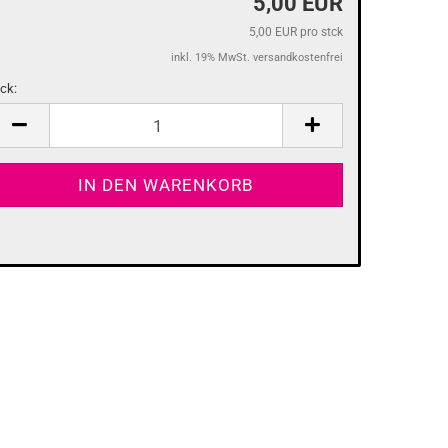
5,00 EUR
5,00 EUR pro stck
inkl. 19% MwSt. versandkostenfrei
tck:
tck