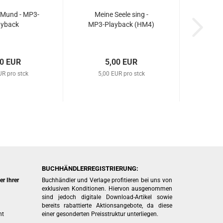
Mund - MP3-​
Meine Seele sing -
y­back
MP3-​Play­back (HM4)
00 EUR
5,00 EUR
UR pro stck
5,00 EUR pro stck
BUCHHÄNDLERREGISTRIERUNG:
r Ihrer
Buchhändler und Verlage profitieren bei uns von
exklusiven Konditionen. Hiervon ausgenommen
sind jedoch digitale Download-Artikel sowie
bereits rabattierte Aktionsangebote, da diese
ht
einer gesonderten Preisstruktur unterliegen.