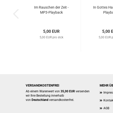
Im Rau­schen der Zeit -
In Got­tes Ha
MP3-​Play­back
Play­b
5,00 EUR
5,00 
5,00 EUR pro stck
5,00 EUR p
VERSANDKOSTENFREI
MEHR ÜB
Ab einem Warenwert von
35,00 EUR
versenden
Impre
wir Ihre Bestellung innerhalb
von
Deutschland
versandkostenfrei.
Kontak
AGB