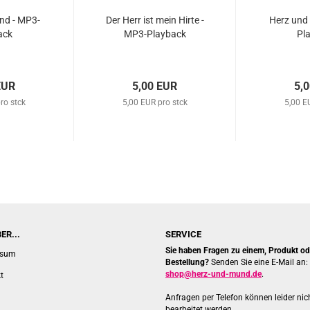
nd - MP3-​
Der Herr ist mein Hirte -
Herz und 
ack
MP3-​Play­back
Pla
EUR
5,00 EUR
5,
ro stck
5,00 EUR pro stck
5,00 E
ER...
SERVICE
Sie haben Fragen zu einem, Produkt ode
ssum
Bestellung?
Senden Sie eine E-Mail an:
shop@herz-und-mund.de
.
t
Anfragen per Telefon können leider nic
bearbeitet werden.