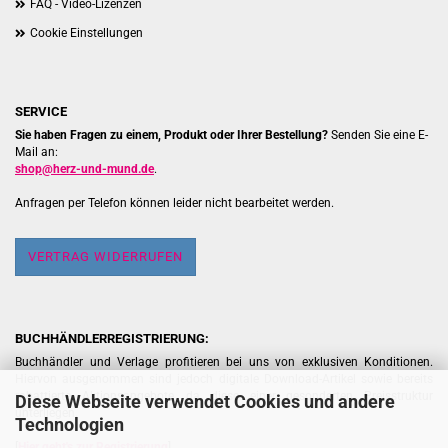
FAQ - Video-Lizenzen
Cookie Einstellungen
SERVICE
Sie haben Fragen zu einem, Produkt oder Ihrer Bestellung?
Senden Sie eine E-
Mail an:
shop@herz-und-mund.de
.
Anfragen per Telefon können leider nicht bearbeitet werden.
VERTRAG WIDERRUFEN
BUCHHÄNDLERREGISTRIERUNG:
Buchhändler und Verlage profitieren bei uns von exklusiven Konditionen.
Hiervon ausgenommen sind jedoch digitale Download-Artikel sowie bereits
rabattierte Aktionsangebote, da diese einer gesonderten Preisstruktur
Diese Webseite verwendet Cookies und andere
unterliegen.
Technologien
[
Hier geht's zur Registrierung
]