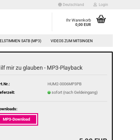
Deutschland
Login
Ihr Warenkorb
0,00 EUR
ELSTIMMEN SATB (MP3)
VIDEOS ZUM MITSINGEN
ilf mir zu glau­ben - MP3-​Playback
t.Nr.:
HUM2-0006MP3PB
eferzeit:
sofort (nach Geldeingang)
ownloads:
MP3-Download