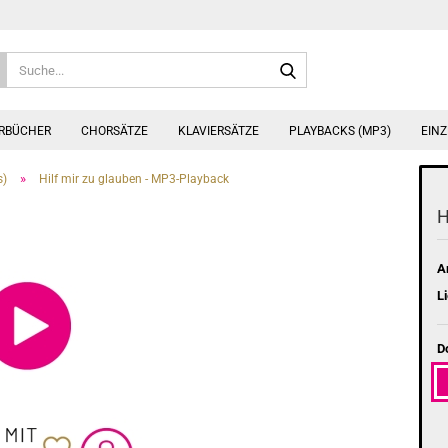
Suche...
ERBÜCHER
CHORSÄTZE
KLAVIERSÄTZE
PLAYBACKS (MP3)
EINZ
»
s)
Hilf mir zu glauben - MP3-Playback
H
Ar
Li
D