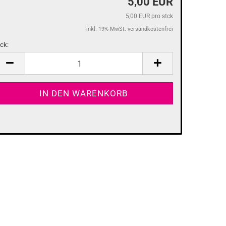
5,00 EUR
5,00 EUR pro stck
inkl. 19% MwSt. versandkostenfrei
tck:
tck