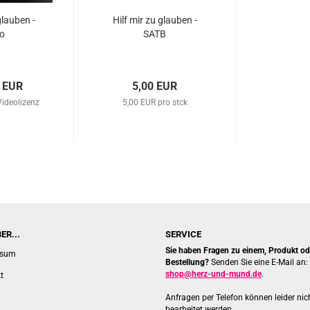
glau­ben -
Hilf mir zu glau­ben -
o
SATB
0 EUR
5,00 EUR
Videolizenz
5,00 EUR pro stck
ER...
SERVICE
Sie haben Fragen zu einem, Produkt ode
ssum
Bestellung?
Senden Sie eine E-Mail an:
shop@herz-und-mund.de
.
t
Anfragen per Telefon können leider nic
bearbeitet werden.