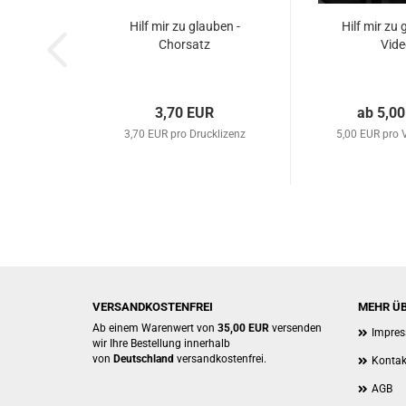
Hilf mir zu glau­ben -
Hilf mir zu 
Chor­satz
Vide
3,70 EUR
ab 5,0
3,70 EUR pro Drucklizenz
5,00 EUR pro 
VERSANDKOSTENFREI
MEHR ÜB
Ab einem Warenwert von
35,00 EUR
versenden
Impre
wir Ihre Bestellung innerhalb
von
Deutschland
versandkostenfrei.
Kontak
AGB