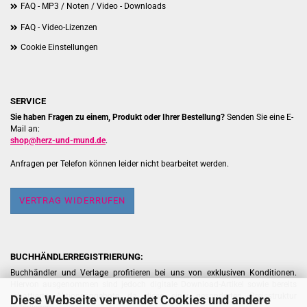
FAQ - MP3 / Noten / Video - Downloads
FAQ - Video-Lizenzen
Cookie Einstellungen
SERVICE
Sie haben Fragen zu einem, Produkt oder Ihrer Bestellung?
Senden Sie eine E-
Mail an:
shop@herz-und-mund.de
.
Anfragen per Telefon können leider nicht bearbeitet werden.
VERTRAG WIDERRUFEN
BUCHHÄNDLERREGISTRIERUNG:
Buchhändler und Verlage profitieren bei uns von exklusiven Konditionen.
Hiervon ausgenommen sind jedoch digitale Download-Artikel sowie bereits
rabattierte Aktionsangebote, da diese einer gesonderten Preisstruktur
Diese Webseite verwendet Cookies und andere