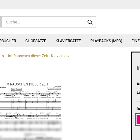
Suche...
ERBÜCHER
CHORSÄTZE
KLAVIERSÄTZE
PLAYBACKS (MP3)
EINZ
»
Im Rauschen dieser Zeit - Klaviersatz
I
Ar
Li
D