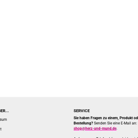
ER...
SERVICE
Sie haben Fragen zu einem, Produkt ode
ssum
Bestellung?
Senden Sie eine E-Mail an:
shop@herz-und-mund.de
.
t