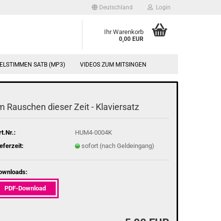
Deutschland
Login
Ihr Warenkorb
0,00 EUR
ELSTIMMEN SATB (MP3)
VIDEOS ZUM MITSINGEN
m Rau­schen die­ser Zeit - Kla­vier­satz
t.Nr.:
HUM4-0004K
eferzeit:
sofort (nach Geldeingang)
ownloads:
PDF-Download