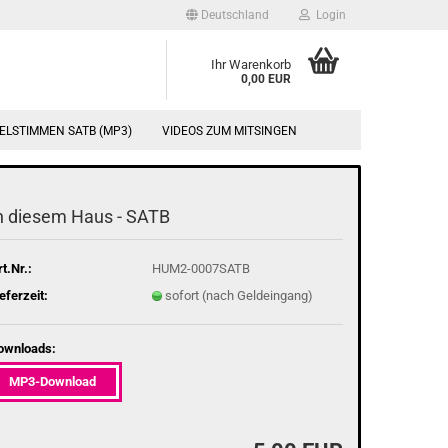
Deutschland
Login
Ihr Warenkorb
0,00 EUR
ELSTIMMEN SATB (MP3)
VIDEOS ZUM MITSINGEN
n die­sem Haus - SATB
t.Nr.:
HUM2-0007SATB
eferzeit:
sofort (nach Geldeingang)
ownloads:
MP3-Download