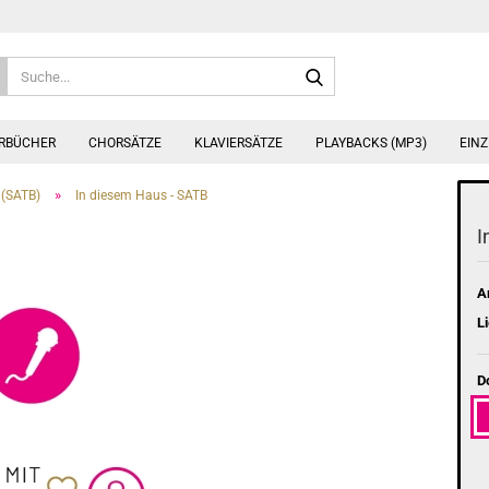
Suche...
ERBÜCHER
CHORSÄTZE
KLAVIERSÄTZE
PLAYBACKS (MP3)
EINZ
»
(SATB)
In diesem Haus - SATB
I
Ar
Li
D