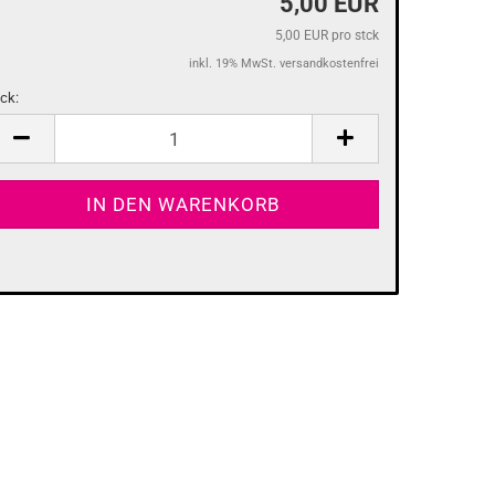
5,00 EUR
5,00 EUR pro stck
inkl. 19% MwSt. versandkostenfrei
tck:
tck