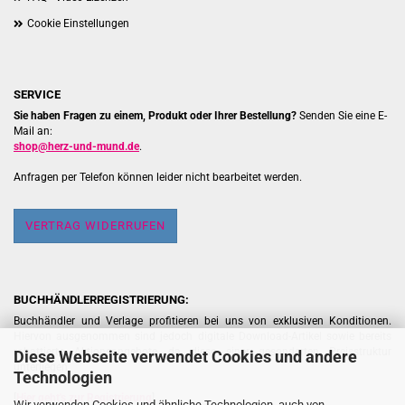
Cookie Einstellungen
SERVICE
Sie haben Fragen zu einem, Produkt oder Ihrer Bestellung?
Senden Sie eine E-
Mail an:
shop@herz-und-mund.de
.
Anfragen per Telefon können leider nicht bearbeitet werden.
VERTRAG WIDERRUFEN
BUCHHÄNDLERREGISTRIERUNG:
Buchhändler und Verlage profitieren bei uns von exklusiven Konditionen.
Hiervon ausgenommen sind jedoch digitale Download-Artikel sowie bereits
rabattierte Aktionsangebote, da diese einer gesonderten Preisstruktur
Diese Webseite verwendet Cookies und andere
unterliegen.
Technologien
[
Hier geht's zur Registrierung
]
Wir verwenden Cookies und ähnliche Technologien, auch von