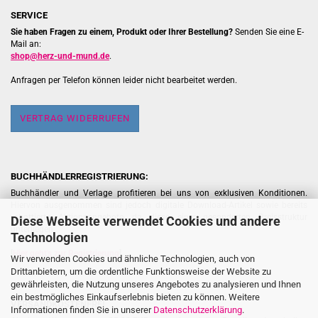
SERVICE
Sie haben Fragen zu einem, Produkt oder Ihrer Bestellung?
Senden Sie eine E-
Mail an:
shop@herz-und-mund.de
.
Anfragen per Telefon können leider nicht bearbeitet werden.
VERTRAG WIDERRUFEN
BUCHHÄNDLERREGISTRIERUNG:
Buchhändler und Verlage profitieren bei uns von exklusiven Konditionen.
Hiervon ausgenommen sind jedoch digitale Download-Artikel sowie bereits
rabattierte Aktionsangebote, da diese einer gesonderten Preisstruktur
Diese Webseite verwendet Cookies und andere
unterliegen.
Technologien
[
Hier geht's zur Registrierung
]
Wir verwenden Cookies und ähnliche Technologien, auch von
Drittanbietern, um die ordentliche Funktionsweise der Website zu
gewährleisten, die Nutzung unseres Angebotes zu analysieren und Ihnen
ein bestmögliches Einkaufserlebnis bieten zu können. Weitere
VERSANDKOSTENFREI
Informationen finden Sie in unserer
Datenschutzerklärung
.