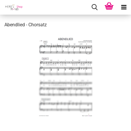
Abend­lied - Chor­satz