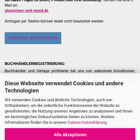
Sie haben Fragen zu einem, Produkt oder Ihrer Bestellung?
Senden Sie eine E-
Mail an:
shop@herz-und-mund.de
.
Anfragen per Telefon können leider nicht bearbeitet werden.
VERTRAG WIDERRUFEN
BUCHHÄNDLERREGISTRIERUNG:
Buchhändler und Verlage profitieren bei uns von exklusiven Konditionen.
Hiervon ausgenommen sind jedoch digitale Download-Artikel sowie bereits
rabattierte Aktionsangebote, da diese einer gesonderten Preisstruktur
Diese Webseite verwendet Cookies und andere
unterliegen.
Technologien
[
Hier geht's zur Registrierung
]
Wir verwenden Cookies und ähnliche Technologien, auch von
Drittanbietern, um die ordentliche Funktionsweise der Website zu
gewährleisten, die Nutzung unseres Angebotes zu analysieren und Ihnen
ein bestmögliches Einkaufserlebnis bieten zu können. Weitere
VERSANDKOSTENFREI
Informationen finden Sie in unserer
Datenschutzerklärung
.
Ab einem Warenwert von
35,00 EUR
versenden wir Ihre Bestellung innerhalb
von
Deutschland
versandkostenfrei.
Alle Akzeptieren