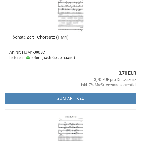
Höchs­te Zeit - Chor­satz (HM4)
Art.Nr.: HUM4-0003C
Lieferzeit:
sofort (nach Geldeingang)
3,70 EUR
3,70 EUR pro Drucklizenz
inkl. 7% MwSt. versandkostenfrei
ZUM ARTIKEL