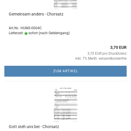
Ge­mein­sam an­ders - Chor­satz
Art.Nr.: HUM3-0004C
Lieferzeit:
sofort (nach Geldeingang)
3,70 EUR
3,70 EUR pro Drucklizenz
inkl. 7% MwSt. versandkostenfrei
ZUM ARTIKEL
Gott steh uns bei - Chor­satz