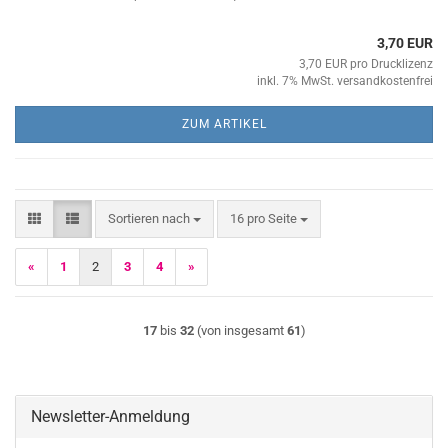
3,70 EUR
3,70 EUR pro Drucklizenz
inkl. 7% MwSt. versandkostenfrei
ZUM ARTIKEL
Sortieren nach
pro Seite
Sortieren nach
16 pro Seite
«
1
2
3
4
»
17
bis
32
(von insgesamt
61
)
Newsletter-Anmeldung