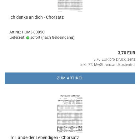
Ich denke an dich - Chor­satz
Art.Nr.: HUM3-0005C
Lieferzeit:
sofort (nach Geldeingang)
3,70 EUR
3,70 EUR pro Drucklizenz
inkl. 7% MwSt. versandkostenfrei
ZUM ARTIKEL
Im Lande der Le­ben­di­gen - Chor­satz