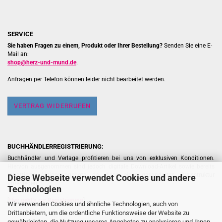
SERVICE
Sie haben Fragen zu einem, Produkt oder Ihrer Bestellung?
Senden Sie eine E-
Mail an:
shop@herz-und-mund.de
.
Anfragen per Telefon können leider nicht bearbeitet werden.
VERTRAG WIDERRUFEN
BUCHHÄNDLERREGISTRIERUNG:
Buchhändler und Verlage profitieren bei uns von exklusiven Konditionen.
Hiervon ausgenommen sind jedoch digitale Download-Artikel sowie bereits
rabattierte Aktionsangebote, da diese einer gesonderten Preisstruktur
Diese Webseite verwendet Cookies und andere
unterliegen.
Technologien
[
Hier geht's zur Registrierung
]
Wir verwenden Cookies und ähnliche Technologien, auch von
Drittanbietern, um die ordentliche Funktionsweise der Website zu
gewährleisten, die Nutzung unseres Angebotes zu analysieren und Ihnen