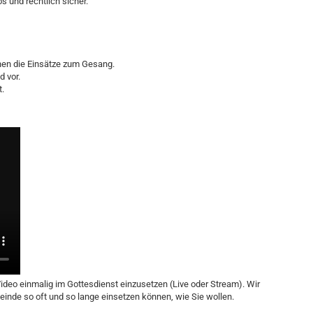
 und rechtlich sicher.
hnen die Einsätze zum Gesang.
d vor.
t.
ideo einmalig im Gottesdienst einzusetzen (Live oder Stream). Wir
emeinde so oft und so lange einsetzen können, wie Sie wollen.