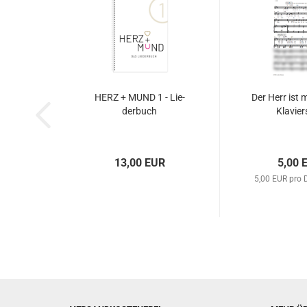
HERZ + MUND 1 - Lie­
Der Herr ist m
der­buch
Kla­vier
13,00 EUR
5,00 
5,00 EUR pro 