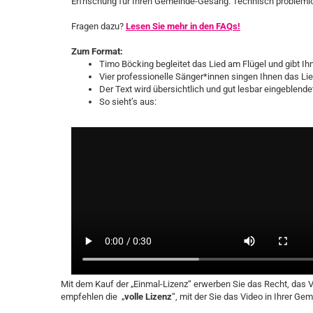
Erfrischung für Ihren Gemeinde-Gesang. Technisch problemlos
Fragen dazu?
Lesen Sie mehr in den FAQs!
Zum Format:
Timo Böcking begleitet das Lied am Flügel und gibt I
Vier professionelle Sänger*innen singen Ihnen das Lie
Der Text wird übersichtlich und gut lesbar eingeblende
So sieht’s aus:
Mit dem Kauf der „Einmal-Lizenz“ erwerben Sie das Recht, das V
empfehlen die „
volle
Lizenz
“, mit der Sie das Video in Ihrer G