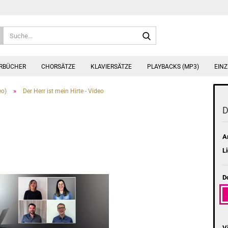
Suche...
ERBÜCHER
CHORSÄTZE
KLAVIERSÄTZE
PLAYBACKS (MP3)
EINZ
»
o)
Der Herr ist mein Hirte - Video
D
Ar
Li
D
V