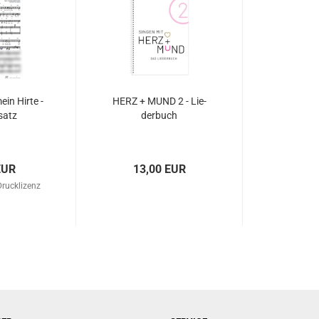
ein Hirte -
HERZ + MUND 2 - Lie­
­satz
der­buch
EUR
13,00 EUR
Drucklizenz