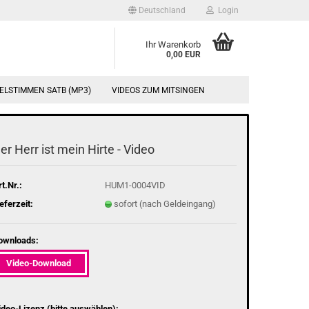
Deutschland
Login
Ihr Warenkorb
0,00 EUR
ELSTIMMEN SATB (MP3)
VIDEOS ZUM MITSINGEN
er Herr ist mein Hirte - Video
t.Nr.:
HUM1-0004VID
eferzeit:
sofort (nach Geldeingang)
ownloads:
Video-Download
ideo-Lizenz (bitte auswählen):