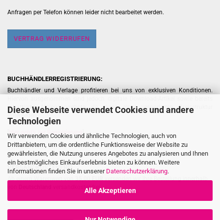
Anfragen per Telefon können leider nicht bearbeitet werden.
VERTRAG WIDERRUFEN
BUCHHÄNDLERREGISTRIERUNG:
Buchhändler und Verlage profitieren bei uns von exklusiven Konditionen.
Hiervon ausgenommen sind jedoch digitale Download-Artikel sowie bereits
rabattierte Aktionsangebote, da diese einer gesonderten Preisstruktur
Diese Webseite verwendet Cookies und andere
unterliegen.
Technologien
[
Hier geht's zur Registrierung
]
Wir verwenden Cookies und ähnliche Technologien, auch von
Drittanbietern, um die ordentliche Funktionsweise der Website zu
gewährleisten, die Nutzung unseres Angebotes zu analysieren und Ihnen
ein bestmögliches Einkaufserlebnis bieten zu können. Weitere
VERSANDKOSTENFREI
Informationen finden Sie in unserer
Datenschutzerklärung
.
Ab einem Warenwert von
35,00 EUR
versenden wir Ihre Bestellung innerhalb
von
Deutschland
versandkostenfrei.
Alle Akzeptieren
Nur Notwendige