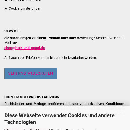
FAQ - Video-Lizenzen
Cookie Einstellungen
SERVICE
Sie haben Fragen zu einem, Produkt oder Ihrer Bestellung?
Senden Sie eine E-
Mail an:
shop@herz-und-mund.de
.
Anfragen per Telefon können leider nicht bearbeitet werden.
VERTRAG WIDERRUFEN
BUCHHÄNDLERREGISTRIERUNG:
Buchhändler und Verlage profitieren bei uns von exklusiven Konditionen.
Hiervon ausgenommen sind jedoch digitale Download-Artikel sowie bereits
rabattierte Aktionsangebote, da diese einer gesonderten Preisstruktur
Diese Webseite verwendet Cookies und andere
unterliegen.
Technologien
[
Hier geht's zur Registrierung
]