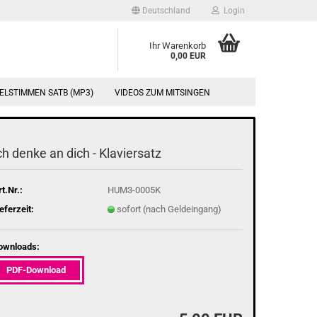
Deutschland
Login
Ihr Warenkorb
0,00 EUR
ELSTIMMEN SATB (MP3)
VIDEOS ZUM MITSINGEN
ch denke an dich - Kla­vier­satz
t.Nr.:
HUM3-0005K
eferzeit:
sofort (nach Geldeingang)
ownloads:
PDF-Download