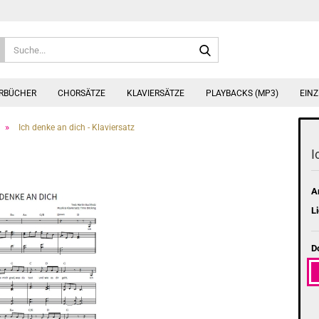
Suche...
ERBÜCHER
CHORSÄTZE
KLAVIERSÄTZE
PLAYBACKS (MP3)
EINZ
»
Ich denke an dich - Klaviersatz
I
Ar
Li
D